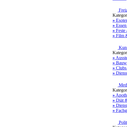
Freiz
Kategor
»
Esoter
»
Essen
»
Feste 
»
Film 
Kuns
Kategor
»
Ausste
»
Bauwe
»
Clubs
»
Dienst
Medi
Kategor
»
Apoth
»
Diät 
»
Dienst
»
Fachg
Polit