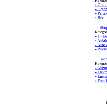
Kategor
»
Grupp
»
Organi
»
Partei
»
Recht
Shop
Kategor
»
1.- Eu
»
Aukti
»
Auto 
»
Bücher
Tech
Kategor
»
Altern
»
Elektr
»
Energ
»
Forsc
K