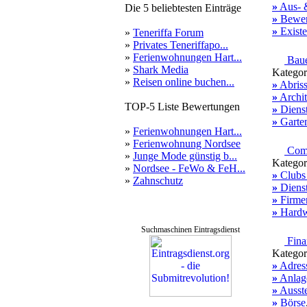
»
Aus- &
Die 5 beliebtesten Einträge
»
Bewer
»
Exist
»
Teneriffa Forum
»
Privates Teneriffapo...
»
Ferienwohnungen Hart...
Bau
»
Shark Media
Kategor
»
Reisen online buchen...
»
Abris
»
Archit
TOP-5 Liste Bewertungen
»
Dienst
»
Garte
»
Ferienwohnungen Hart...
»
Ferienwohnung Nordsee
Comp
»
Junge Mode günstig b...
Kategor
»
Nordsee - FeWo & FeH...
»
Clubs
»
Zahnschutz
»
Dienst
»
Firme
»
Hardw
Suchmaschinen Eintragsdienst
Fina
Kategor
»
Adress
»
Anlage
»
Ausst
»
Börse