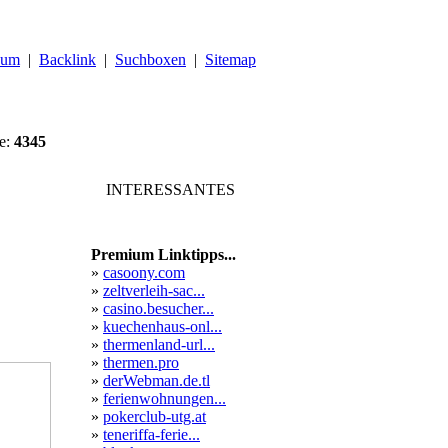
sum
|
Backlink
|
Suchboxen
|
Sitemap
ge:
4345
INTERESSANTES
Premium Linktipps...
»
casoony.com
»
zeltverleih-sac...
»
casino.besucher...
»
kuechenhaus-onl...
»
thermenland-url...
»
thermen.pro
»
derWebman.de.tl
»
ferienwohnungen...
»
pokerclub-utg.at
»
teneriffa-ferie...