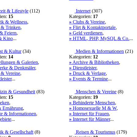
eit & Lifestyle
(
112
)
Internet
(
307
)
ien:
15
Kategorien:
17
ik & Wellness
,
»
Clubs & Vereine
,
 & Trinken
,
»
Flirt & Kontaktportale
,
& Feiern
,
»
Geld verdienen
,
& Kino
...
»
HTML, PHP, MySQL & Co.
...
t & Kultur
(
34
)
Medien & Informationen
(
21
)
ien:
14
Kategorien:
12
llungen & Galerien
,
»
Archive & Bibliotheken
,
rke & Denkmäler
,
»
Dienstleister
,
 & Vereine
,
»
Druck & Verlage
,
leister
...
»
Events & Termine
...
zin & Gesundheit
(
83
)
Menschen & Vereine
(
8
)
ien:
15
Kategorien:
19
eken
,
»
Behinderte Menschen
,
& Ernährung
,
»
Homosexuelle M & W
,
e & Informationen
,
»
Internet für Frauen
,
ebiete
...
»
Internet für Männer
...
ik & Gesellschaft
(
8
)
Reisen & Tourismus
(
179
)