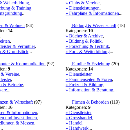
 Weiterbildung
,
»
Clubs & Vereine
,
bung & Training
,
»
Dienstleistungen
,
enzgründung
...
»
Fahrpläne & Informationen
...
en & Wohnen
(
84
)
Bildung & Wissenschaft
(
18
)
ien:
14
Kategorien:
10
s
,
»
Bücher & Archive
,
ekten
,
»
Bildung & Politik
,
leister & Vermittler
,
»
Forschung & Technik
,
n & Grundstück
...
»
Fort- & Weiterbildung
...
uter & Kommunikation
(
92
)
Familie & Erziehung
(
20
)
ien:
9
Kategorien:
14
 & Vereine
,
»
Dienstleister
,
leister
,
»
Familienseiten & Foren
,
n & Betriebe
,
»
Freizeit & Bildung
,
are
...
»
Information & Beratung
...
nzen & Wirtschaft
(
97
)
Firmen & Behörden
(
119
)
ien:
16
Kategorien:
9
en & Informationen
,
»
Dienstleister
,
n und Investitionen
,
»
Grosshandel
,
ellungen & Messen
,
»
Handel
,
...
»
Handwerk
...