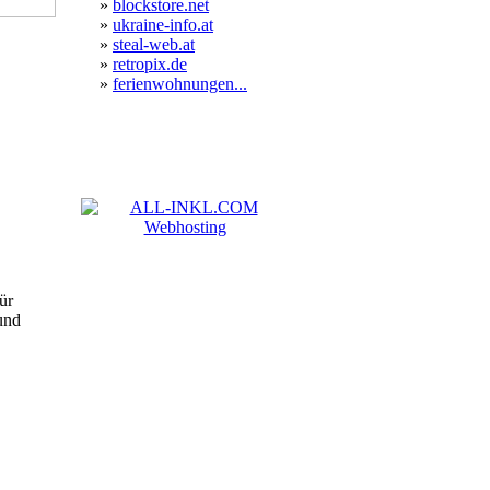
»
blockstore.net
»
ukraine-info.at
»
steal-web.at
»
retropix.de
»
ferienwohnungen...
ür
und