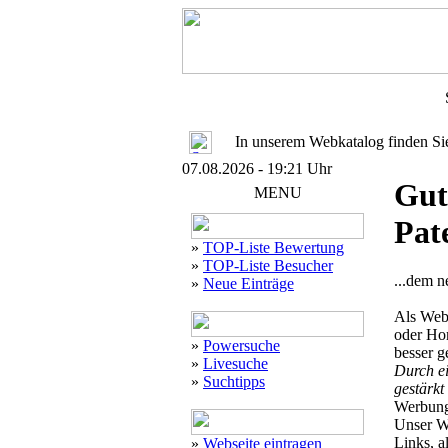
In unserem Webkatalog finden S
07.08.2026 - 19:21 Uhr
Gut
MENU
Pat
»
TOP-Liste Bewertung
»
TOP-Liste Besucher
...dem 
»
Neue Einträge
Als Web
oder Ho
»
Powersuche
besser g
»
Livesuche
Durch e
»
Suchtipps
gestärkt
Werbung
Unser W
Links, a
»
Webseite eintragen