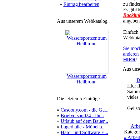
zu finde
»
Eintrag bearbeiten
Es gibt 
Backlin
angeben)
Aus unserem Webkatalog
Einfach
Webkatal
Sie möch
anderen
HIER
!
Aus unse
Wassersportzentrum
D
Heilbronn
Hier f
Sammle
vieles 
Die letzten 5 Einträge
Gelist
»
Casoony.com - die Ga...
»
Briefversand24 - Ihr...
»
Urlaub auf dem Bauer...
Arbe
»
Lagerhalle - Möbella...
Kategor
»
Hard- und Software E...
»
Arbeit