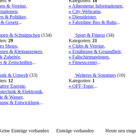
ien:
9
Kategorien:
18
en & Vereine
,
»
Allgemeine Informationen
,
sationen
,
»
City-Webcams
,
en & Politiker
,
»
Dienstleister
,
 & Gesetz
...
»
Fahrpläne Bus & Bahn
...
pen & Schnäppchen
(
134
)
Sport & Fitness
(
34
)
ien:
29
Kategorien:
21
ro Shops
,
»
Clubs & Vereine
,
onen & Kleinanzeigen
,
»
Ernährung & Gesundheit
,
& Zubehör
,
»
Fallschirmspringen
,
 & Zeitschriften
...
»
Fitnesscenter
...
nik & Umwelt
(
33
)
Weiteres & Sonstiges
(
10
)
ien:
12
Kategorien:
1
ative Energie
,
»
OFF-Topic
...
otechnik & Elektronik
,
ie & Wasser
,
hung & Entwicklung
...
eine Einträge vorhanden
Einträge vorhanden
Heute neu einge