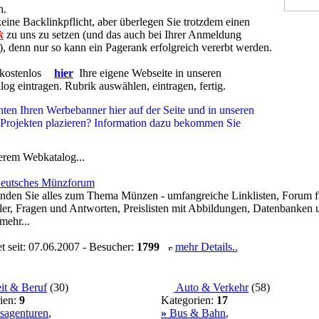
n.
keine Backlinkpflicht, aber überlegen Sie trotzdem einen
k
zu uns zu setzen (und das auch bei Ihrer Anmeldung
, denn nur so kann ein Pagerank erfolgreich vererbt werden.
 kostenlos
hier
Ihre eigene Webseite in unseren
og eintragen. Rubrik auswählen, eintragen, fertig.
ten Ihren Werbebanner hier auf der Seite und in unseren
 Projekten plazieren? Information dazu bekommen Sie
rem Webkatalog...
eutsches Münzforum
inden Sie alles zum Thema Münzen - umfangreiche Linklisten, Forum f
r, Fragen und Antworten, Preislisten mit Abbildungen, Datenbanken 
mehr...
et seit: 07.06.2007 - Besucher:
1799
mehr Details..
it & Beruf
(
30
)
Auto & Verkehr
(
58
)
ien:
9
Kategorien:
17
sagenturen
,
»
Bus & Bahn
,