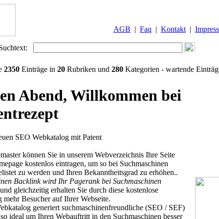
AGB
|
Faq
|
Kontakt
|
Impres
Suchtext:
ie
2350
Einträge in
20
Rubriken und
280
Kategorien - wartende Einträ
en Abend, Willkommen bei
entrezept
neuen SEO Webkatalog mit Patent
master können Sie in unserem Webverzeichnis Ihre Seite
mepage kostenlos eintragen, um so bei Suchmaschinen
elistet zu werden und Ihren Bekanntheitsgrad zu erhöhen..
inen Backlink wird Ihr Pagerank bei Suchmaschinen
und gleichzeitig erhalten Sie durch diese kostenlose
 mehr Besucher auf Ihrer Webseite.
ebkatalog generiert suchmaschinenfreundliche (SEO / SEF)
lso ideal um Ihren Webauftritt in den Suchmaschinen besser