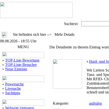
Suchtext:
Sie befinden sich hier --> Mehr Details
08.08.2026 - 18:55 Uhr
MENU
Die Detailseite zu diesem Eintrag wurd
»
TOP-Liste Bewertung
Hard- und S
»
TOP-Liste Besucher
»
Neue Einträge
Wir Liefern So
Tanz- und Spor
Mit RFID- Chi
Zutrittskontrol
»
Powersuche
Benutzeroberfl
»
Livesuche
schnell und si
»
Suchtipps
Kategorie:
aufrufen
»
Webseite eintragen