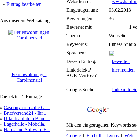
Webadresse:
www.hard-un
»
Eintrag bearbeiten
Eingetragen am:
03.02.2013
Bewertungen:
36
Aus unserem Webkatalog
Bewertet mit:
1 von
Thema:
Webseite
Keywords:
Fitness Studio
Sprachen:
Diesen Eintrag:
bewerten
Link defekt?
hier melden
Ferienwohnungen
AGB-Verstoss?
Carolinensiel
Google-Suche:
Indexierte Se
Die letzten 5 Einträge
»
Casoony.com - die Ga...
»
Briefversand24 - Ihr...
»
Urlaub auf dem Bauer...
»
Lagerhalle - Möbella...
Mit den eingetragenen Keywords suc
»
Hard- und Software E...
Google
|
Fireball
|
Lycos
|
Web